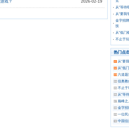
竞
打游戏？
2026-02-19
从“等待
从“要我
金字招牌
技
从“低门
不止于
热门点
从“要
从“低
六道题
信奥教
不止于
从“等
巅峰之
金字招
一位民
中国信