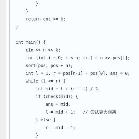
}
}
return
 cnt 
>=
 k
;
}
int
main
(
)
{
    cin 
>>
 n 
>>
 k
;
for
(
int
 i 
=
0
;
 i 
<
 n
;
++
i
)
 cin 
>>
 pos
[
i
]
;
sort
(
pos
,
 pos 
+
 n
)
;
int
 l 
=
1
,
 r 
=
 pos
[
n
-
1
]
-
 pos
[
0
]
,
 ans 
=
0
;
while
(
l 
<=
 r
)
{
int
 mid 
=
 l 
+
(
r 
-
 l
)
/
2
;
if
(
check
(
mid
)
)
{
            ans 
=
 mid
;
            l 
=
 mid 
+
1
;
// 尝试更大距离
}
else
{
            r 
=
 mid 
-
1
;
}