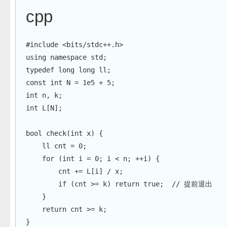
cpp
#
include
<bits/stdc++.h>
using
namespace
 std
;
typedef
long
long
 ll
;
const
int
 N 
=
1e5
+
5
;
int
 n
,
 k
;
int
 L
[
N
]
;
bool
check
(
int
 x
)
{
    ll cnt 
=
0
;
for
(
int
 i 
=
0
;
 i 
<
 n
;
++
i
)
{
        cnt 
+=
 L
[
i
]
/
 x
;
if
(
cnt 
>=
 k
)
return
true
;
// 提前退出
}
return
 cnt 
>=
 k
;
}