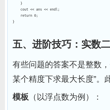
}
    cout 
<<
 ans 
<<
 endl
;
return
0
;
}
五、进阶技巧：实数
有些问题的答案不是整数，
某个精度下求最大长度”。
模板
（以浮点数为例）：