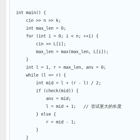
int
main
(
)
{
    cin 
>>
 n 
>>
 k
;
int
 max_len 
=
0
;
for
(
int
 i 
=
0
;
 i 
<
 n
;
++
i
)
{
        cin 
>>
 L
[
i
]
;
        max_len 
=
max
(
max_len
,
 L
[
i
]
)
;
}
int
 l 
=
1
,
 r 
=
 max_len
,
 ans 
=
0
;
while
(
l 
<=
 r
)
{
int
 mid 
=
 l 
+
(
r 
-
 l
)
/
2
;
if
(
check
(
mid
)
)
{
            ans 
=
 mid
;
            l 
=
 mid 
+
1
;
// 尝试更大的长度
}
else
{
            r 
=
 mid 
-
1
;
}
}