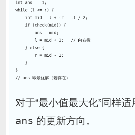
int
 ans 
=
-
1
;
while
(
l 
<=
 r
)
{
int
 mid 
=
 l 
+
(
r 
-
 l
)
/
2
;
if
(
check
(
mid
)
)
{
        ans 
=
 mid
;
        l 
=
 mid 
+
1
;
// 向右搜
}
else
{
        r 
=
 mid 
-
1
;
}
}
// ans 即最优解（若存在）
对于“最小值最大化”同样
ans
的更新方向。