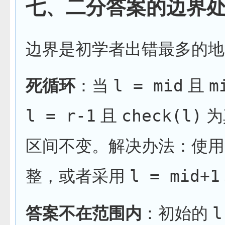
七、二分答案的边界
边界是初学者出错最多的地
死循环
：当
l = mid
且
m
l = r-1
且
check(l)
为
区间不变。解决办法：使
整，或者采用
l = mid+1
答案不在范围内
：初始的
l