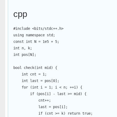
cpp
#
include
<bits/stdc++.h>
using
namespace
 std
;
const
int
 N 
=
1e5
+
5
;
int
 n
,
 k
;
int
 pos
[
N
]
;
bool
check
(
int
 mid
)
{
int
 cnt 
=
1
;
int
 last 
=
 pos
[
0
]
;
for
(
int
 i 
=
1
;
 i 
<
 n
;
++
i
)
{
if
(
pos
[
i
]
-
 last 
>=
 mid
)
{
            cnt
++
;
            last 
=
 pos
[
i
]
;
if
(
cnt 
>=
 k
)
return
true
;