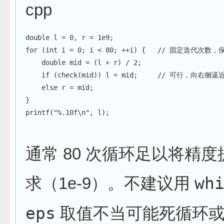
cpp
double
 l 
=
0
,
 r 
=
1e9
;
for
(
int
 i 
=
0
;
 i 
<
80
;
++
i
)
{
// 固定迭代次数，
double
 mid 
=
(
l 
+
 r
)
/
2
;
if
(
check
(
mid
)
)
 l 
=
 mid
;
// 可行，向右侧逼
else
 r 
=
 mid
;
}
printf
(
"%.10f\n"
,
 l
)
;
通常 80 次循环足以将精度提
求（1e-9）。不建议用
wh
eps
取值不当可能死循环或