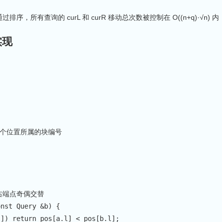
序，所有查询的 curL 和 curR 移动总次数被控制在 O((n+q)·√n
实现
每个位置所属的块编号
右端点奇偶交替
onst
 Query 
&
b
)
{
l
]
)
return
 pos
[
a
.
l
]
<
 pos
[
b
.
l
]
;