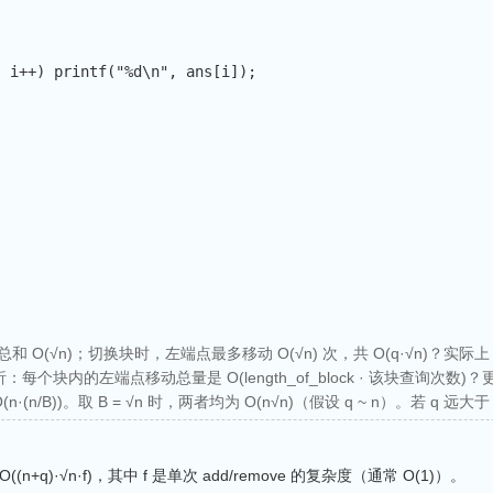
;
 i
++
)
printf
(
"%d\n"
,
 ans
[
i
]
)
;
 O(√n)；切换块时，左端点最多移动 O(√n) 次，共 O(q·√n)？
析：每个块内的左端点移动总量是 O(length_of_block · 该块查询
·(n/B))。取 B = √n 时，两者均为 O(n√n)（假设 q ~ n）。若 q 远大于 
q)·√n·f)，其中 f 是单次 add/remove 的复杂度（通常 O(1)）。