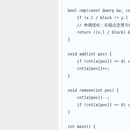
bool
cmp
(
const
 Query 
&
x
,
c
if
(
x
.
l 
/
 block 
!=
 y
.
l
// 奇偶优化：右端点交替方
return
(
(
x
.
l 
/
 block
)
}
void
add
(
int
 pos
)
{
if
(
cnt
[
a
[
pos
]
]
==
0
)
 
    cnt
[
a
[
pos
]
]
++
;
}
void
remove
(
int
 pos
)
{
    cnt
[
a
[
pos
]
]
--
;
if
(
cnt
[
a
[
pos
]
]
==
0
)
 
}
int
main
(
)
{