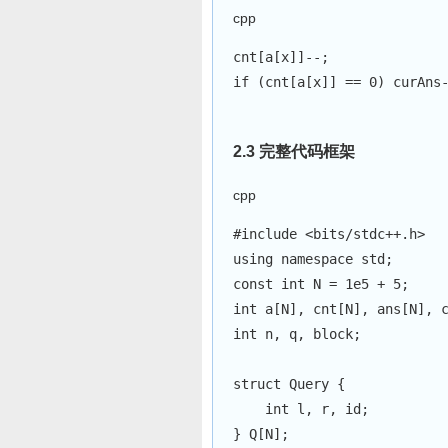
cpp
cnt
[
a
[
x
]
]
--
;
if
(
cnt
[
a
[
x
]
]
==
0
)
 curAns
2.3 完整代码框架
cpp
#
include
<bits/stdc++.h>
using
namespace
 std
;
const
int
 N 
=
1e5
+
5
;
int
 a
[
N
]
,
 cnt
[
N
]
,
 ans
[
N
]
,
 
int
 n
,
 q
,
 block
;
struct
Query
{
int
 l
,
 r
,
 id
;
}
 Q
[
N
]
;