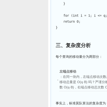
}
for
(
int
 i 
=
1
;
 i 
<=
 q
return
0
;
}
三、复杂度分析
每个查询的移动量分为两部分：
左端点移动
：在同一块内，左端点移动次数总和
移动总量是 O(q·B) 吗？严谨分
数 O(q·B)，右端点移动总次数 O(n
事实上，标准莫队算法的复杂度为 O((n+