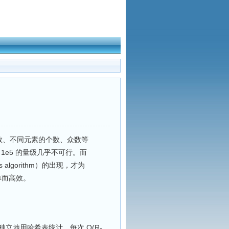
数、不同元素的个数、众数等
在 1e5 的量级几乎不可行。而
lgorithm）的出现，才为
单而高效。
询独立地用哈希表统计，每次 O(R-