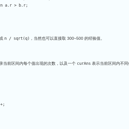
rn
 a
.
r 
>
 b
.
r
;
或
n / sqrt(q)
，当然也可以直接取 300~500 的经验值。
录当前区间内每个值出现的次数，以及一个
curAns
表示当前区间内不同
++
;