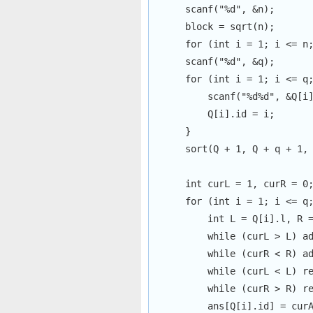
scanf
(
"%d"
,
&
n
)
;
    block 
=
sqrt
(
n
)
;
for
(
int
 i 
=
1
;
 i 
<=
 n
scanf
(
"%d"
,
&
q
)
;
for
(
int
 i 
=
1
;
 i 
<=
 q
scanf
(
"%d%d"
,
&
Q
[
i
        Q
[
i
]
.
id 
=
 i
;
}
sort
(
Q 
+
1
,
 Q 
+
 q 
+
1
,
int
 curL 
=
1
,
 curR 
=
0
for
(
int
 i 
=
1
;
 i 
<=
 q
int
 L 
=
 Q
[
i
]
.
l
,
 R 
while
(
curL 
>
 L
)
a
while
(
curR 
<
 R
)
a
while
(
curL 
<
 L
)
r
while
(
curR 
>
 R
)
r
        ans
[
Q
[
i
]
.
id
]
=
 cur