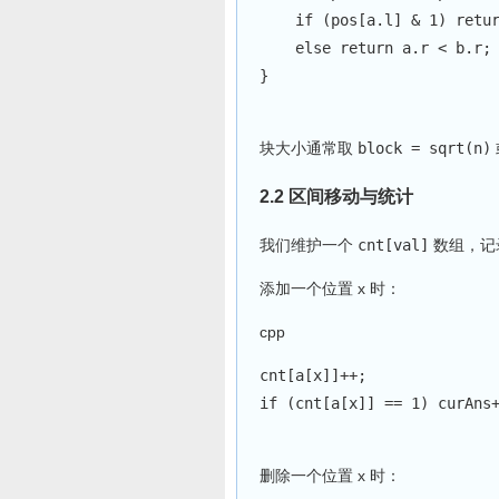
if
(
pos
[
a
.
l
]
&
1
)
retu
else
return
 a
.
r 
<
 b
.
r
;
}
块大小通常取
block = sqrt(n)
2.2 区间移动与统计
我们维护一个
cnt[val]
数组，记
添加一个位置 x 时：
cpp
cnt
[
a
[
x
]
]
++
;
if
(
cnt
[
a
[
x
]
]
==
1
)
 curAns
删除一个位置 x 时：