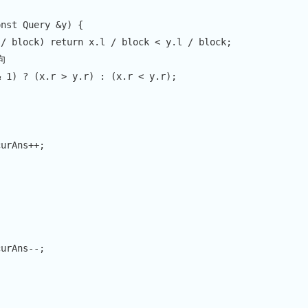
onst
 Query 
&
y
)
{
 
/
 block
)
return
 x
.
l 
/
 block 
<
 y
.
l 
/
 block
;
向
&
1
)
?
(
x
.
r 
>
 y
.
r
)
:
(
x
.
r 
<
 y
.
r
)
;
curAns
++
;
curAns
--
;