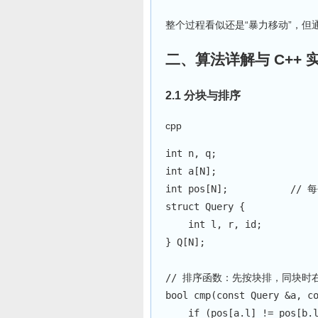
整个过程看似还是“暴力移动”，但通过排
二、算法详解与 C++ 
2.1 分块与排序
cpp
int
 n
,
 q
;
int
 a
[
N
]
;
int
 pos
[
N
]
;
// 
struct
Query
{
int
 l
,
 r
,
 id
;
}
 Q
[
N
]
;
// 排序函数：先按块排，同块时
bool
cmp
(
const
 Query 
&
a
,
c
if
(
pos
[
a
.
l
]
!=
 pos
[
b
.