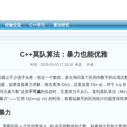
经验交流
C++学习
算法研究
C++莫队算法：暴力也能优雅
时间：2026-05-03 17:18:16 来源： 作者：
类问题让不少选手头疼：给定一个数组，多次询问某个区间内数字的出现次
，如果直接暴力求解，每次查询 O(n)，总复杂度 O(n·q)，对于 n,q 
同元素个数”这类
不可减
的信息时，又显得力不从心。直到莫队算法（Mo’s a
力”——它用 O((n+q)·√n) 的时间，将看似棘手的区间统计问题变得简
暴力
，需要回答 q 个区间查询 [L, R] 中不同数值的个数。朴素做法是每个查