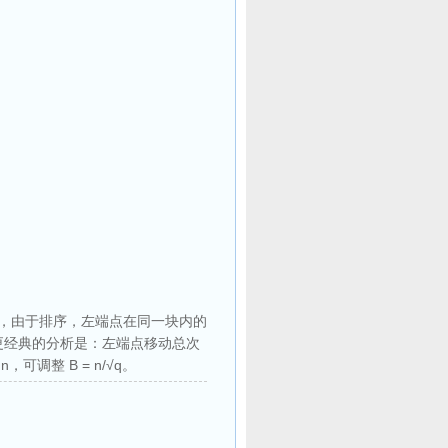
实际上，由于排序，左端点在同一块内的
次数)？更经典的分析是：左端点移动总次
n，可调整 B = n/√q。