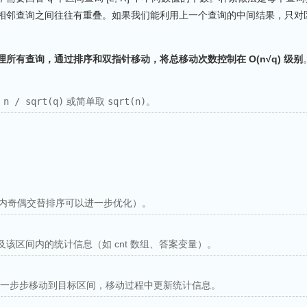
察发现：相邻查询之间往往有重叠。如果我们能利用上一个查询的中间结果，只
理所有查询，通过排序和双指针移动，将总移动次数控制在 O(n√q) 级别
 n / sqrt(q)
或简单取
sqrt(n)
。
内奇偶交替排序可以进一步优化）。
R] 以及该区间内的统计信息（如 cnt 数组、答案变量）。
curR 一步步移动到目标区间，移动过程中更新统计信息。