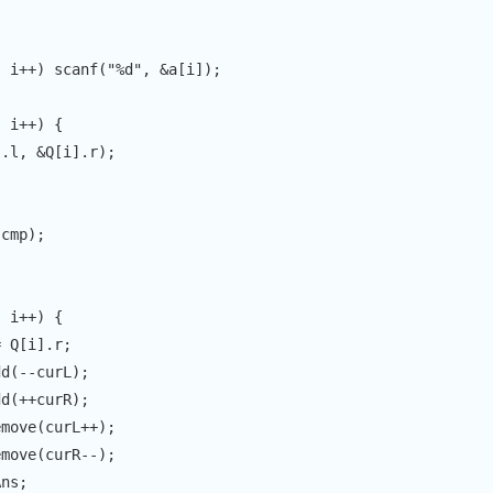
;
 i
++
)
scanf
(
"%d"
,
&
a
[
i
]
)
;
;
 i
++
)
{
]
.
l
,
&
Q
[
i
]
.
r
)
;
 cmp
)
;
;
;
 i
++
)
{
=
 Q
[
i
]
.
r
;
dd
(
--
curL
)
;
dd
(
++
curR
)
;
emove
(
curL
++
)
;
emove
(
curR
--
)
;
Ans
;