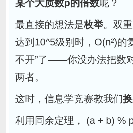
某个大质数p的倍数
呢？
最直接的想法是
枚举
。双重
达到10^5级别时，O(n²
不开”了——你没办法把数
两者。
这时，信息学竞赛教我们
换
利用同余定理， (a + b) % p =