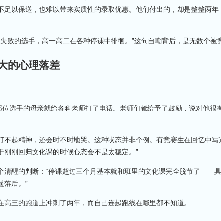
不足以保送，也难以带来实质性的录取优惠。他们付出的，却是整整两年
度失败的选手，高一高二在各种停课中徘徊。”这句自嘲背后，是无数个被竞
大的心理落差
天下午，那位选手的母亲就给各科老师打了电话。老师们都给予了鼓励，说对他
。
打不起精神，还会时不时地哭。这种状态并非个例。有竞赛生在回忆中写
于刚刚回归文化课的时候心态会不是太稳定。”
个清醒的判断：“停课超过三个月基本就和班里的文化课完全脱节了——
遥落后。”
在高三的跑道上冲刺了两年，而自己连起跑线在哪里都不知道。