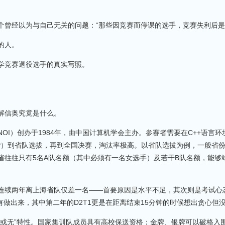
个曾经以为与自己无关的问题：“那些因竞赛而停课的选手，竞赛失利后是
的人。
学竞赛退役选手的真实写照。
解信奥究竟是什么。
OI）创办于1984年，由中国计算机学会主办。参赛者需要在C++语言
P）到省队选拔，再到全国决赛，淘汰率极高。以省队选拔为例，一般省份采
个省往往只有5名A队名额（其中必须有一名女选手）及若干B队名额，能
连续两年离上海省队仅差一名——首要原因是水平不足，其次则是考试心态。
没有做出来，其中第二年的D2T1更是在距离结束15分钟的时候想出贪心但
全或无”特性。国家集训队成员具有高校保送资格；金牌、银牌可以破格入