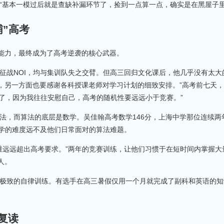
“基本一模过后就是查缺补漏环节了，捡到一点算一点，确实是在黑屋子里
哺”高考
能力，最终成为了高考逆袭的核心武器。
征战NOI，均与集训队失之交臂。但高三回归文化课后，他几乎没有太大
，另一方面也要感谢各科授课老师对学习计划的细致安排。”高考前七天
多了，因为我往往安慰自己，高考的随机性要远远小于竞赛。”
法，而算法的底层是数学。吴佳翰高考数学146分，上海中学那位连续两年
数学的难度远不及他们日常面对的算法难题。
思维远远超出高考要求。”两年的竞赛训练，让他们习惯于在短时间内掌握
人。
极致的自律训练。有选手在高三暑假仅用一个月就完成了副科和英语的知识点
复读