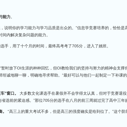
习能力
。
成就，说明你的学习能力与学习品质是出众的。”信息学竞赛培养的，恰恰是
时间内解决复杂问题的能力。
on”的选手，用了十个月的时间，最终高考考了705分，进入了姚班。
“暂时放下OI生涯的种种回忆，但OI教给我们的坚持与努力的精神会支撑
师坦诚地聊一聊，明确地寻求帮助。“最好可以与他们一起制定一下补课
车”窗口。
大多数文化课选手在暑假并不会学得太认真，但对于竞赛退役
P与省选前的紧迫感。”那位705分的选手在八月的前三周就过完了高中三
奏。
“高三上的重大考试不多，但是高三的强度确实是给到位了。”这个阶