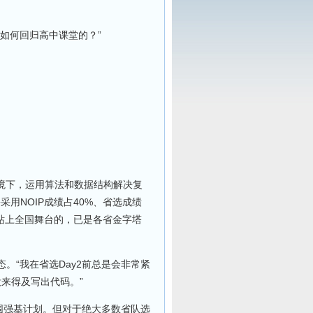
如何回归高中课堂的？”
环境下，运用算法和数据结构解决复
用NOIP成绩占40%、省选成绩
够站上全国舞台的，已是各省金字塔
“我在省选Day2前总是会非常紧
没来得及写出代码。”
围强基计划。但对于绝大多数省队选