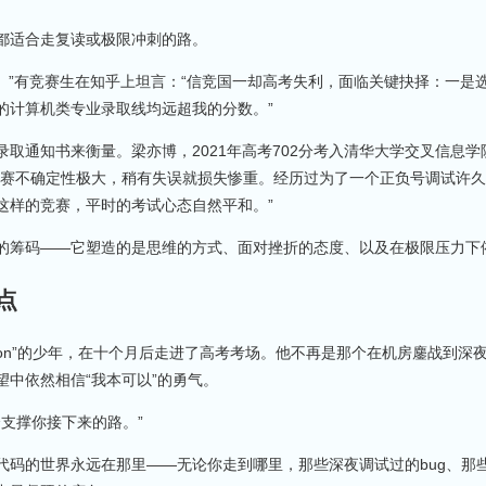
都适合走复读或极限冲刺的路。
大。”有竞赛生在知乎上坦言：“信竞国一却高考失利，面临关键抉择：一是
的计算机类专业录取线均远超我的分数。”
取通知书来衡量。梁亦博，2021年高考702分考入清华大学交叉信息
竞赛不确定性极大，稍有失误就损失惨重。经历过为了一个正负号调试许
这样的竞赛，平时的考试心态自然平和。”
的筹码——它塑造的是思维的方式、面对挫折的态度、以及在极限压力下
点
andon”的少年，在十个月后走进了高考考场。他不再是那个在机房鏖战到深
中依然相信“我本可以”的勇气。
会支撑你接下来的路。”
代码的世界永远在那里——无论你走到哪里，那些深夜调试过的bug、那